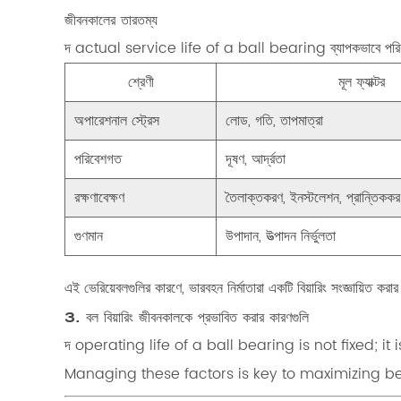
জীবনকালের তারতম্য
দ actual service life of a ball bearing
ব্যাপকভাবে পরি
শ্রেণী
মূল ফ্যাক্টর
অপারেশনাল স্ট্রেস
লোড, গতি, তাপমাত্রা
পরিবেশগত
দূষণ, আর্দ্রতা
রক্ষণাবেক্ষণ
তৈলাক্তকরণ, ইনস্টলেশন, প্রান্তিকক
গুণমান
উপাদান, উত্পাদন নির্ভুলতা
এই ভেরিয়েবলগুলির কারণে, ভারবহন নির্মাতারা একটি বিয়ারিং সংজ্ঞায়িত ক
3. বল বিয়ারিং জীবনকালকে প্রভাবিত করার কারণগুলি
দ operating life of a ball bearing is not fixed;
Managing these factors is key to maximizing be