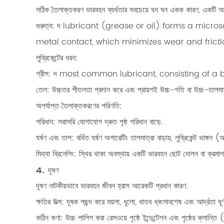
সঠিক তৈলাক্তকরণ
ভারবহন ব্যর্থতার সবচেয়ে ঘন ঘন একক কারণ, একটি আন
গুরুত্ব:
দ lubricant (grease or oil) forms a micro
metal contact, which minimizes wear and fricti
লুব্রিকেন্টের ধরন:
গ্রীস:
দ most common lubricant, consisting of a bas
তেল:
উচ্চতর শীতলতা প্রদান করে এবং প্রায়শই উচ্চ-গতি বা উচ্চ-তাপমাত্
অপর্যাপ্ত তৈলাক্তকরণের পরিণতি:
পরিধান:
সরাসরি যোগাযোগ দ্রুত পৃষ্ঠ পরিধান বাড়ে.
ঘর্ষণ এবং তাপ:
বর্ধিত ঘর্ষণ অপারেটিং তাপমাত্রা বাড়ায়, লুব্রিকেন্ট ভাঙ্গন
মিথ্যা ব্রিনেলিং:
স্থির থাকা অবস্থায় একটি ভারবহন ছোট দোলন বা ক্রমাগ
4. দূষণ
দূষণ
নাটকীয়ভাবে ভারবহন জীবন হ্রাস আরেকটি প্রধান কারণ.
ক্ষতির উত্স:
দূষক পছন্দ করে
ময়লা, ধুলো, ধাতব ধ্বংসাবশেষ এবং আর্দ্রতা
ঘূ
কঠিন কণা:
উচ্চ পালিশ করা রেসওয়ে পৃষ্ঠে ইন্ডেন্টেশন এবং পৃষ্ঠের ক্লান্তি (স