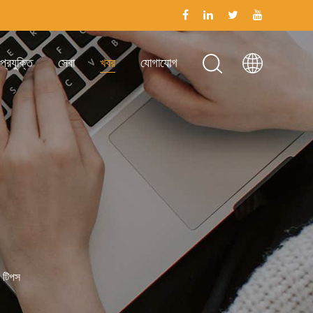
প্রযুক্তি
সেবা
খবর
যোগাযোগ
ণ টিপস