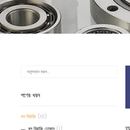
পণের ধরন
বল বিয়ারিং
(10)
আ
বল বিয়ারিং ঢোকান
(1)