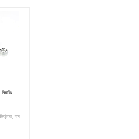
ড বিয়ারিং
নির্ভুলতা, কম
.