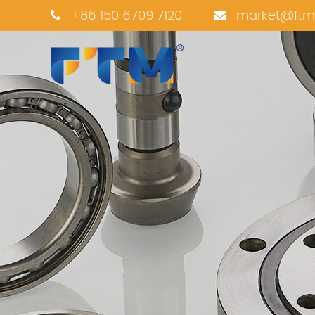
+86 150 6709 7120
market@ftm