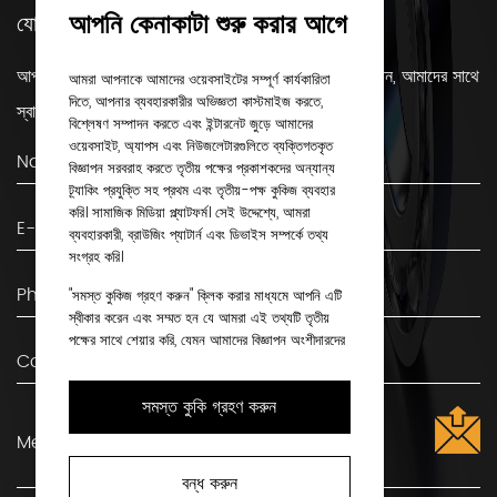
আপনি কেনাকাটা শুরু করার আগে
যোগাযোগ করুন
আপনার যদি কোন প্রশ্ন থাকে বা বিয়ারিং সম্পর্কে আরও জানতে চান, আমাদের সাথে
আমরা আপনাকে আমাদের ওয়েবসাইটের সম্পূর্ণ কার্যকারিতা
দিতে, আপনার ব্যবহারকারীর অভিজ্ঞতা কাস্টমাইজ করতে,
স্বাচ্ছন্দ্যে যোগাযোগ করুন!
বিশ্লেষণ সম্পাদন করতে এবং ইন্টারনেট জুড়ে আমাদের
ওয়েবসাইট, অ্যাপস এবং নিউজলেটারগুলিতে ব্যক্তিগতকৃত
বিজ্ঞাপন সরবরাহ করতে তৃতীয় পক্ষের প্রকাশকদের অন্যান্য
ট্র্যাকিং প্রযুক্তি সহ প্রথম এবং তৃতীয়-পক্ষ কুকিজ ব্যবহার
করি। সামাজিক মিডিয়া প্ল্যাটফর্ম। সেই উদ্দেশ্যে, আমরা
ব্যবহারকারী, ব্রাউজিং প্যাটার্ন এবং ডিভাইস সম্পর্কে তথ্য
সংগ্রহ করি।
"সমস্ত কুকিজ গ্রহণ করুন" ক্লিক করার মাধ্যমে আপনি এটি
স্বীকার করেন এবং সম্মত হন যে আমরা এই তথ্যটি তৃতীয়
পক্ষের সাথে শেয়ার করি, যেমন আমাদের বিজ্ঞাপন অংশীদারদের
সাথে। আপনি যদি পছন্দ করেন, আপনি "শুধুমাত্র প্রয়োজনীয়
কুকিজ" দিয়ে চালিয়ে যেতে পারেন। কিন্তু মনে রাখবেন যে কিছু
সমস্ত কুকি গ্রহণ করুন
ধরণের কুকি ব্লক করা হলে তা প্রভাবিত করতে পারে যে
আমরা কীভাবে আপনার পছন্দের বিষয়বস্তু সরবরাহ করতে পারি।
আরও তথ্যের জন্য এবং আপনার বিকল্পগুলি কাস্টমাইজ করতে,
বন্ধ করুন
"কুকি সেটিংস" এ ক্লিক করুন। আপনি যদি কুকিজ সম্পর্কে