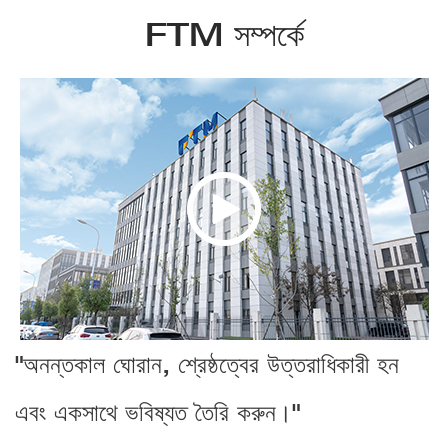
FTM সম্পর্কে
"অনন্তকাল ঘোরান, শ্রেষ্ঠত্বের উত্তরাধিকারী হন
এবং একসাথে ভবিষ্যত তৈরি করুন।"