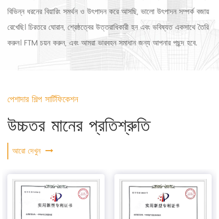
বিভিন্ন ধরনের বিয়ারিং সমর্থন ও উৎপাদন করে আসছি, ভালো উৎপাদন সম্পর্ক বজায়
রেখেছি। চিরতরে ঘোরান, শ্রেষ্ঠত্বের উত্তরাধিকারী হন এবং ভবিষ্যত একসাথে তৈরি
করুন। FTM চয়ন করুন, এবং আমরা ভারবহন সমাধান জন্য আপনার পছন্দ হবে.
পেশাদার শিল্প সার্টিফিকেশন
উচ্চতর মানের প্রতিশ্রুতি
আরো দেখুন