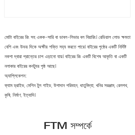
আরও পড়ুন
মোটা বাইরের রিং সহ একক-সারি বা ডাবল-লিভার বল বিয়ারিং। রেডিয়াল লোড ক্ষমতা
বেশি এবং উভয় দিকে অক্ষীয় শক্তি সহ্য করতে পারে। বাইরের পৃষ্ঠের একটি নির্দিষ্ট
নকশা দ্বারা প্রান্তের চাপ এড়ানো যায়। বাইরের রিং একটি বিশেষ আকৃতি বা একটি
নলাকার বাইরের কনট্যুর পৃষ্ঠ আছে।
অ্যাপ্লিকেশন:
ক্যাম ড্রাইভ, মেশিন টুল গাইড, উপাদান পরিবহন, ধাতুবিদ্যা, খনির সরঞ্জাম, রেলপথ,
কৃষি, নির্মাণ, ইত্যাদি।
FTM সম্পর্কে