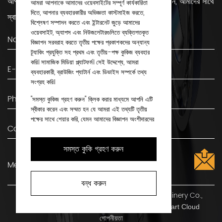
আপনার যদি কোন প্রশ্ন থাকে বা বিয়ারিং সম্পর্কে আরও জানতে চান, আমাদের সাথে
আমরা আপনাকে আমাদের ওয়েবসাইটের সম্পূর্ণ কার্যকারিতা
দিতে, আপনার ব্যবহারকারীর অভিজ্ঞতা কাস্টমাইজ করতে,
স্বাচ্ছন্দ্যে যোগাযোগ করুন!
বিশ্লেষণ সম্পাদন করতে এবং ইন্টারনেট জুড়ে আমাদের
ওয়েবসাইট, অ্যাপস এবং নিউজলেটারগুলিতে ব্যক্তিগতকৃত
বিজ্ঞাপন সরবরাহ করতে তৃতীয় পক্ষের প্রকাশকদের অন্যান্য
ট্র্যাকিং প্রযুক্তি সহ প্রথম এবং তৃতীয়-পক্ষ কুকিজ ব্যবহার
করি। সামাজিক মিডিয়া প্ল্যাটফর্ম। সেই উদ্দেশ্যে, আমরা
ব্যবহারকারী, ব্রাউজিং প্যাটার্ন এবং ডিভাইস সম্পর্কে তথ্য
সংগ্রহ করি।
"সমস্ত কুকিজ গ্রহণ করুন" ক্লিক করার মাধ্যমে আপনি এটি
স্বীকার করেন এবং সম্মত হন যে আমরা এই তথ্যটি তৃতীয়
পক্ষের সাথে শেয়ার করি, যেমন আমাদের বিজ্ঞাপন অংশীদারদের
সাথে। আপনি যদি পছন্দ করেন, আপনি "শুধুমাত্র প্রয়োজনীয়
কুকিজ" দিয়ে চালিয়ে যেতে পারেন। কিন্তু মনে রাখবেন যে কিছু
সমস্ত কুকি গ্রহণ করুন
ধরণের কুকি ব্লক করা হলে তা প্রভাবিত করতে পারে যে
আমরা কীভাবে আপনার পছন্দের বিষয়বস্তু সরবরাহ করতে পারি।
আরও তথ্যের জন্য এবং আপনার বিকল্পগুলি কাস্টমাইজ করতে,
বন্ধ করুন
"কুকি সেটিংস" এ ক্লিক করুন। আপনি যদি কুকিজ সম্পর্কে
কপিরাইট ©
Shaoxing Shangyu Flight Seiko Machinery Co.,
আরও জানতে চান এবং কেন আমরা সেগুলি ব্যবহার করি, যে
Ltd.
সমস্ত অধিকার সংরক্ষিত
কোনো সময় আমাদের কুকি নীতি পৃষ্ঠা দেখুন। কুকি নীতি
Technical Support ：
Smart Cloud
গোপনীয়তা