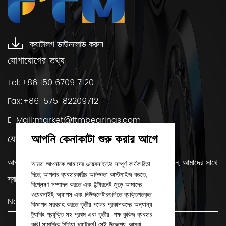
ক্যাটালগ ডাউনলোড করুন
যোগাযোগের তথ্য
Tel:+86 150 6709 7120
Fax:+86-575-82209712
E-Mail:
market@ftmbearings.com
আপনি কেনাকাটা শুরু করার আগে
যোগাযোগ করুন
আপনার যদি কোন প্রশ্ন থাকে বা বিয়ারিং সম্পর্কে আরও জানতে চান, আমাদের সাথে
আমরা আপনাকে আমাদের ওয়েবসাইটের সম্পূর্ণ কার্যকারিতা
দিতে, আপনার ব্যবহারকারীর অভিজ্ঞতা কাস্টমাইজ করতে,
স্বাচ্ছন্দ্যে যোগাযোগ করুন!
বিশ্লেষণ সম্পাদন করতে এবং ইন্টারনেট জুড়ে আমাদের
ওয়েবসাইট, অ্যাপস এবং নিউজলেটারগুলিতে ব্যক্তিগতকৃত
বিজ্ঞাপন সরবরাহ করতে তৃতীয় পক্ষের প্রকাশকদের অন্যান্য
ট্র্যাকিং প্রযুক্তি সহ প্রথম এবং তৃতীয়-পক্ষ কুকিজ ব্যবহার
করি। সামাজিক মিডিয়া প্ল্যাটফর্ম। সেই উদ্দেশ্যে, আমরা