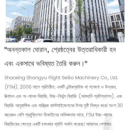
"অনন্তকাল ঘোরান, শ্রেষ্ঠত্বের উত্তরাধিকারী হন
এবং একসাথে ভবিষ্যত তৈরি করুন।"
Shaoxing Shangyu Flight Seiko Machinery Co., Ltd.
(FTM), 2006 সালে প্রতিষ্ঠিত, একটি এন্টারপ্রাইজ যা গবেষণা ও উন্নয়ন,
উত্পাদন এবং অ-মানক বিয়ারিং, উচ্চ-নির্ভুল বিয়ারিং (আমদানি প্রতিস্থাপন), এবং
বিয়ারিং আনুষাঙ্গিক এবং যান্ত্রিক কাস্টমাইজেশনের উপর দৃষ্টি নিবদ্ধ করে। অংশ 30
বছরেরও বেশি প্রযুক্তিগত ডিজাইনের অভিজ্ঞতার সাথে, FTM উচ্চ-মানের
বিয়ারিংয়ের ক্ষেত্রে একটি চমৎকার খ্যাতি অর্জন করেছে। আমাদের পেশাদার