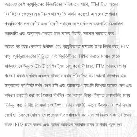
বছরেরও বেশি প্রযুক্তিগত ডিজাইনের অভিজ্ঞতার সাথে, FTM উচ্চ-মানের
বিয়ারিংয়ের ক্ষেত্রে একটি চমৎকার খ্যাতি অর্জন করেছে। আমাদের পেশাদার
প্রযুক্তিগত দল দেশীয় এবং বিদেশী গ্রাহকদের প্রকৌশল যন্ত্রপাতি, টেক্সটাইল
যন্ত্রপাতি এবং অন্যান্য ক্ষেত্রে উচ্চ মানের বিয়ারিং সমাধান সরবরাহ করে।
বছরের পর বছর পেশাদার উত্পাদন এবং প্রযুক্তিগত দক্ষতার উপর নির্ভর করে, FTM
পণ্য প্রক্রিয়াকরণের নির্ভুলতা এবং স্থিতিশীলতা নিশ্চিত করতে জাপান থেকে
সক্রিয়ভাবে উন্নত CNC মেশিন টুলস চালু করে। উপরন্তু, FTM ভারবহন পণ্য
গবেষণা ট্রাইবোলজির একজন ডাক্তার দ্বারা পরিচালিত হয়। আমরা উদ্ভাবন এবং
উন্নয়নের কর্পোরেট দর্শন মেনে চলি এবং আমাদের পণ্যগুলি বিশ্বের অনেক দেশ এবং
অঞ্চলে রপ্তানি করা হয়। আমরা দীর্ঘদিন ধরে অনেক বিশ্ব-বিখ্যাত কোম্পানির জন্য
বিভিন্ন ধরনের বিয়ারিং সমর্থন ও উৎপাদন করে আসছি, ভালো উৎপাদন সম্পর্ক বজায়
রেখেছি। চিরতরে ঘোরান, শ্রেষ্ঠত্বের উত্তরাধিকারী হন এবং ভবিষ্যত একসাথে তৈরি
করুন। FTM চয়ন করুন, এবং আমরা ভারবহন সমাধান জন্য আপনার পছন্দ হবে.