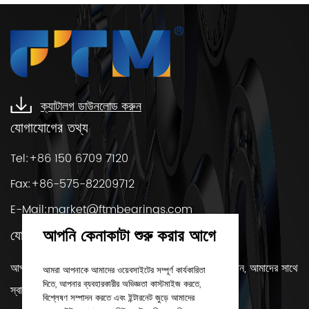
ক্যাটালগ ডাউনলোড করুন
যোগাযোগের তথ্য
Tel:+86 150 6709 7120
Fax:+86-575-82209712
E-Mail:
market@ftmbearings.com
আপনি কেনাকাটা শুরু করার আগে
যোগাযোগ করুন
আপনার যদি কোন প্রশ্ন থাকে বা বিয়ারিং সম্পর্কে আরও জানতে চান, আমাদের সাথে
আমরা আপনাকে আমাদের ওয়েবসাইটের সম্পূর্ণ কার্যকারিতা
দিতে, আপনার ব্যবহারকারীর অভিজ্ঞতা কাস্টমাইজ করতে,
স্বাচ্ছন্দ্যে যোগাযোগ করুন!
বিশ্লেষণ সম্পাদন করতে এবং ইন্টারনেট জুড়ে আমাদের