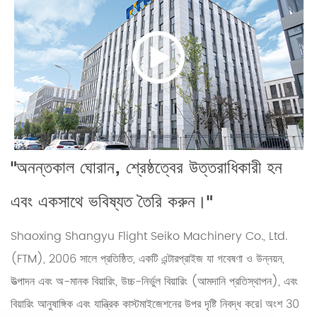
"অনন্তকাল ঘোরান, শ্রেষ্ঠত্বের উত্তরাধিকারী হন
এবং একসাথে ভবিষ্যত তৈরি করুন।"
Shaoxing Shangyu Flight Seiko Machinery Co., Ltd.
(FTM), 2006 সালে প্রতিষ্ঠিত, একটি এন্টারপ্রাইজ যা গবেষণা ও উন্নয়ন,
উত্পাদন এবং অ-মানক বিয়ারিং, উচ্চ-নির্ভুল বিয়ারিং (আমদানি প্রতিস্থাপন), এবং
বিয়ারিং আনুষাঙ্গিক এবং যান্ত্রিক কাস্টমাইজেশনের উপর দৃষ্টি নিবদ্ধ করে। অংশ 30