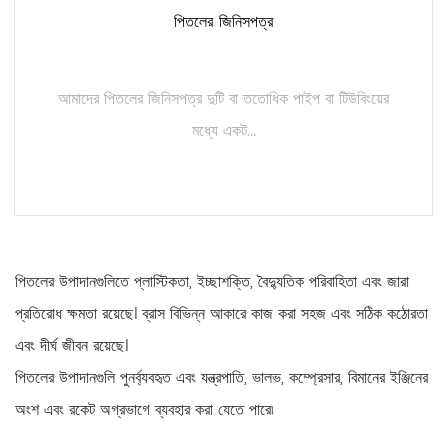
পিতলের জিনিসপত্র
আমাদের পিতলের জিনিসপত্র দুটি বা ততোধিক পাইপ বা টিউবিংয়ের
মধ্যে একট...
আরও পড়ুন
পিতলের উপাদানগুলিতে প্লাস্টিকতা, ইচ্ছাশক্তি, বৈদ্যুতিক পরিবাহিতা এবং জারা
প্রতিরোধ ক্ষমতা রয়েছে। ব্রাস বিভিন্ন আকারে কাজ করা সহজ এবং সঠিক কঠোরতা
এবং দীর্ঘ জীবন রয়েছে।
পিতলের উপাদানগুলি পুনর্ব্যবহৃত এবং যন্ত্রপাতি, ভালভ, কম্প্রেসার, বিমানের ইঞ্জিনের
অংশ এবং রকেট অগ্রভাগে ব্যবহার করা যেতে পারে৷