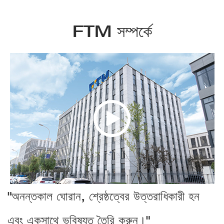
FTM সম্পর্কে
"অনন্তকাল ঘোরান, শ্রেষ্ঠত্বের উত্তরাধিকারী হন
এবং একসাথে ভবিষ্যত তৈরি করুন।"