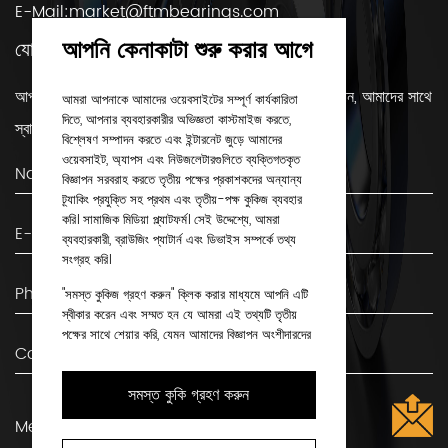
E-Mail:
market@ftmbearings.com
আপনি কেনাকাটা শুরু করার আগে
যোগাযোগ করুন
আপনার যদি কোন প্রশ্ন থাকে বা বিয়ারিং সম্পর্কে আরও জানতে চান, আমাদের সাথে
আমরা আপনাকে আমাদের ওয়েবসাইটের সম্পূর্ণ কার্যকারিতা
দিতে, আপনার ব্যবহারকারীর অভিজ্ঞতা কাস্টমাইজ করতে,
স্বাচ্ছন্দ্যে যোগাযোগ করুন!
বিশ্লেষণ সম্পাদন করতে এবং ইন্টারনেট জুড়ে আমাদের
ওয়েবসাইট, অ্যাপস এবং নিউজলেটারগুলিতে ব্যক্তিগতকৃত
বিজ্ঞাপন সরবরাহ করতে তৃতীয় পক্ষের প্রকাশকদের অন্যান্য
ট্র্যাকিং প্রযুক্তি সহ প্রথম এবং তৃতীয়-পক্ষ কুকিজ ব্যবহার
করি। সামাজিক মিডিয়া প্ল্যাটফর্ম। সেই উদ্দেশ্যে, আমরা
ব্যবহারকারী, ব্রাউজিং প্যাটার্ন এবং ডিভাইস সম্পর্কে তথ্য
সংগ্রহ করি।
"সমস্ত কুকিজ গ্রহণ করুন" ক্লিক করার মাধ্যমে আপনি এটি
স্বীকার করেন এবং সম্মত হন যে আমরা এই তথ্যটি তৃতীয়
পক্ষের সাথে শেয়ার করি, যেমন আমাদের বিজ্ঞাপন অংশীদারদের
সাথে। আপনি যদি পছন্দ করেন, আপনি "শুধুমাত্র প্রয়োজনীয়
কুকিজ" দিয়ে চালিয়ে যেতে পারেন। কিন্তু মনে রাখবেন যে কিছু
সমস্ত কুকি গ্রহণ করুন
ধরণের কুকি ব্লক করা হলে তা প্রভাবিত করতে পারে যে
আমরা কীভাবে আপনার পছন্দের বিষয়বস্তু সরবরাহ করতে পারি।