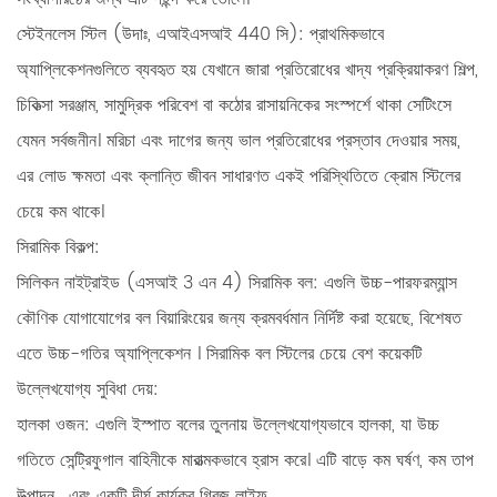
স্টেইনলেস স্টিল (উদাঃ, এআইএসআই 440 সি):
প্রাথমিকভাবে
অ্যাপ্লিকেশনগুলিতে ব্যবহৃত হয় যেখানে
জারা প্রতিরোধের
খাদ্য প্রক্রিয়াকরণ শিল্প,
চিকিত্সা সরঞ্জাম, সামুদ্রিক পরিবেশ বা কঠোর রাসায়নিকের সংস্পর্শে থাকা সেটিংসে
যেমন সর্বজনীন। মরিচা এবং দাগের জন্য ভাল প্রতিরোধের প্রস্তাব দেওয়ার সময়,
এর লোড ক্ষমতা এবং ক্লান্তি জীবন সাধারণত একই পরিস্থিতিতে ক্রোম স্টিলের
চেয়ে কম থাকে।
সিরামিক বিকল্প:
সিলিকন নাইট্রাইড (এসআই 3 এন 4) সিরামিক বল:
এগুলি উচ্চ-পারফরম্যান্স
কৌণিক যোগাযোগের বল বিয়ারিংয়ের জন্য ক্রমবর্ধমান নির্দিষ্ট করা হয়েছে, বিশেষত
এতে
উচ্চ-গতির অ্যাপ্লিকেশন
। সিরামিক বল স্টিলের চেয়ে বেশ কয়েকটি
উল্লেখযোগ্য সুবিধা দেয়:
হালকা ওজন:
এগুলি ইস্পাত বলের তুলনায় উল্লেখযোগ্যভাবে হালকা, যা উচ্চ
গতিতে সেন্ট্রিফুগাল বাহিনীকে মারাত্মকভাবে হ্রাস করে। এটি বাড়ে
কম ঘর্ষণ, কম তাপ
উত্পাদন
, এবং একটি দীর্ঘ কার্যকর
গ্রিজ লাইফ
.