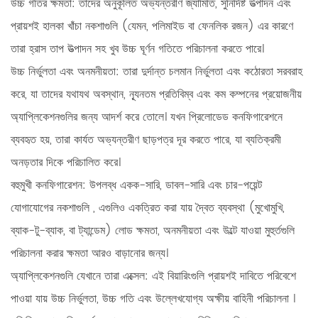
উচ্চ গতির ক্ষমতা:
তাদের অনুকূলিত অভ্যন্তরীণ জ্যামিতি, সুনির্দিষ্ট উত্পাদন এবং
প্রায়শই হালকা খাঁচা নকশাগুলি (যেমন, পলিমাইড বা ফেনলিক রজন) এর কারণে
তারা হ্রাস তাপ উত্পাদন সহ খুব উচ্চ ঘূর্ণন গতিতে পরিচালনা করতে পারে।
উচ্চ নির্ভুলতা এবং অনমনীয়তা:
তারা দুর্দান্ত চলমান নির্ভুলতা এবং কঠোরতা সরবরাহ
করে, যা তাদের যথাযথ অবস্থান, ন্যূনতম প্রতিবিম্ব এবং কম কম্পনের প্রয়োজনীয়
অ্যাপ্লিকেশনগুলির জন্য আদর্শ করে তোলে। যখন প্রিলোডেড কনফিগারেশনে
ব্যবহৃত হয়, তারা কার্যত অভ্যন্তরীণ ছাড়পত্র দূর করতে পারে, যা ব্যতিক্রমী
অনড়তার দিকে পরিচালিত করে।
বহুমুখী কনফিগারেশন:
উপলব্ধ
একক-সারি, ডাবল-সারি এবং চার-পয়েন্ট
যোগাযোগের নকশাগুলি
, এগুলিও একত্রিত করা যায়
দ্বৈত ব্যবস্থা
(মুখোমুখি,
ব্যাক-টু-ব্যাক, বা ট্যান্ডেম) লোড ক্ষমতা, অনমনীয়তা এবং উল্টে যাওয়া মুহুর্তগুলি
পরিচালনা করার ক্ষমতা আরও বাড়ানোর জন্য।
অ্যাপ্লিকেশনগুলি যেখানে তারা এক্সেল:
এই বিয়ারিংগুলি প্রায়শই দাবিতে পরিবেশে
পাওয়া যায়
উচ্চ নির্ভুলতা, উচ্চ গতি এবং উল্লেখযোগ্য অক্ষীয় বাহিনী পরিচালনা
।