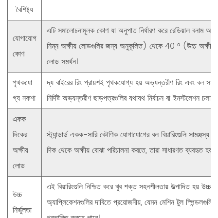
বৈশিষ্ট্য
বর
এটি সমালোচনামূলক কোণ যা অনুপাত নির্ধারণ করে
রেডিয়াল বনাম অক্ষ
যোগাযোগ
নিম্ন অক্ষীয় লোডগুলির জন্য অনুকূলিত) থেকে
40 °
(উচ্চ অক্ষীয
কোণ
লোড সমর্থন।
পৃথকযো
দ্য
বাইরের রিং প্রায়শই পৃথকযোগ্য হয়
অভ্যন্তরীণ রিং এবং বল সমাবে
গ্য নকশা
নির্দিষ্ট অভ্যন্তরীণ ছাড়পত্রগুলির যথাযথ নির্বাচন বা ইনস্টলেশন চলা
একক
দিকের
স্ট্যান্ডার্ড
একক-সারি
কৌণিক যোগাযোগের বল বিয়ারিংগুলি সামঞ্জস্য 
অক্ষীয়
দিক থেকে অক্ষীয় বোঝা পরিচালনা করতে, তারা সাধারণত ব্যবহৃত হয়
দ
লোড
এই বিয়ারিংগুলি নিশ্চিত করে খুব শক্ত সহনশীলতায় উত্পাদিত হয়
উচ্চ চ
উচ্চ
অ্যাপ্লিকেশনগুলির দাবিতে প্রয়োজনীয়, যেমন মেশিন টুল স্পিন্ডলগুলিত
নির্ভুলতা