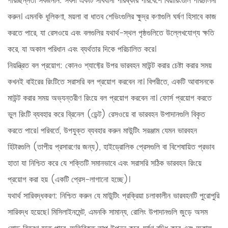
পরিচ্ছন্নতা সর্বজনীন:
সর্বদা একটি সাবধানী পরিষ্কার পরিবেশে বিয়ারিংগুলি পরিচালনা
করুন। এমনকি ধূলিকণা, ময়লা বা ধাতব শেভিংগুলির ক্ষুদ্র কণাগুলি ঘর্ষণ হিসাবে কাজ
করতে পারে, যা রেসওয়ে এবং বলগুলির যথার্থ-স্থল পৃষ্ঠগুলিতে উল্লেখযোগ্য ক্ষতি
করে, যা অকাল পরিধান এবং ব্যর্থতার দিকে পরিচালিত করে।
নিয়ন্ত্রিত বল প্রয়োগ:
কোনও শ্যাফ্টের উপর ভারবহন মাউন্ট করার চেষ্টা করার সময়
কখনই বাইরের রিংটিতে সরাসরি বল প্রয়োগ করবেন না। বিপরীতে, একটি আবাসনকে
মাউন্ট করার সময় অভ্যন্তরীণ রিংয়ে বল প্রয়োগ করবেন না। ফোর্স প্রয়োগ করতে
ভুল রিংটি ব্যবহার করে ব্রিনেল (ডেন্ট) রেসওয়ে বা ভারবহন উপাদানগুলি বিকৃত
করতে পারে। পরিবর্তে, উপযুক্ত ব্যবহার করুন
মাউন্টিং সরঞ্জাম
যেমন ভারবহন
হিটারগুলি (তাপীয় প্রসারণের জন্য), হাইড্রোলিক প্রেসগুলি বা বিশেষায়িত প্রভাব
হাতা যা নিশ্চিত করে যে শক্তিটি সমানভাবে এবং সরাসরি সঠিক ভারবহন রিংয়ে
প্রয়োগ করা হয় (একটি প্রেস-লাগানো হচ্ছে)।
যথার্থ সারিবদ্ধকরণ:
নিশ্চিত করুন যে মাউন্টিং প্রক্রিয়া চলাকালীন ভারবহনটি পুরোপুরি
সারিবদ্ধ হয়েছে। মিসিলাইনমেন্ট, এমনকি সামান্য, রোলিং উপাদানগুলি জুড়ে অসম