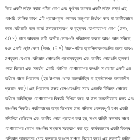
দিয়ে একটি লাইন দ্বারা গঠিত কোণ এবং ঘূর্ণনের অক্ষের একটি লাইন লম্ব। এই
কোণটি মৌলিক কারণ এটি প্রয়োগকৃত লোডের অনুপাত নির্ধারণ করে যা অক্ষীয়ভাবে
বনাম রেডিয়ালি বহন করে। উদাহরণস্বরূপ, ক
বৃহত্তর যোগাযোগের কোণ
(উদাঃ,
40 °) মানে ভারবহন ভারী অক্ষীয় লোডগুলি পরিচালনা করতে আরও ভাল সজ্জিত,
যখন একটি
ছোট কোণ
(উদাঃ, 15 °) উচ্চ-গতির অ্যাপ্লিকেশনগুলির জন্য আরও
উপযুক্ত যেখানে রেডিয়াল লোডগুলি প্রাধান্যযুক্ত এবং অক্ষীয় লোডগুলি হালকা।
লোড বিতরণ এবং সমর্থন:
একটি কৌণিক যোগাযোগের বলগুলি সাধারণত একটি এর
অধীনে থাকে
প্রিলোড
(হয় উত্পাদন থেকে অন্তর্নিহিত বা ইনস্টলেশন চলাকালীন
প্রয়োগ করা)। এই প্রিলোড উভয় রেসওয়েগুলির সাথে এমনকি বিভিন্ন লোডের
অধীনে অবিচ্ছিন্ন যোগাযোগের বিষয়টি নিশ্চিত করে, যা উচ্চ অনমনীয়তার জন্য এবং
বলগুলির স্কিডিং প্রতিরোধের জন্য বিশেষত উচ্চ গতিতে গুরুত্বপূর্ণ। যখন একটি
সম্মিলিত রেডিয়াল এবং অক্ষীয় লোড প্রয়োগ করা হয়, তখন বাহিনী দক্ষতার সাথে
যোগাযোগের কোণে বলগুলির মাধ্যমে সংক্রমণ করা হয়, কার্যকরভাবে একটি বিশুদ্ধ
রেডিয়াল ভারবহনের চেয়ে বৃহত্তর অঞ্চলে চাপকে বিতরণ করে। এই নকশাটি জটিল