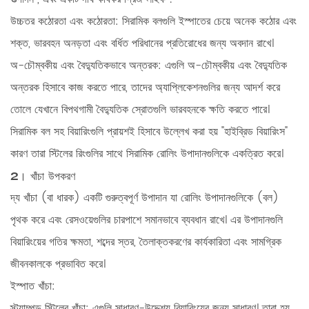
উচ্চতর কঠোরতা এবং কঠোরতা:
সিরামিক বলগুলি ইস্পাতের চেয়ে অনেক কঠোর এবং
শক্ত, ভারবহন অনড়তা এবং বর্ধিত পরিধানের প্রতিরোধের জন্য অবদান রাখে।
অ-চৌম্বকীয় এবং বৈদ্যুতিকভাবে অন্তরক:
এগুলি অ-চৌম্বকীয় এবং বৈদ্যুতিক
অন্তরক হিসাবে কাজ করতে পারে, তাদের অ্যাপ্লিকেশনগুলির জন্য আদর্শ করে
তোলে যেখানে বিপথগামী বৈদ্যুতিক স্রোতগুলি ভারবহনকে ক্ষতি করতে পারে।
সিরামিক বল সহ বিয়ারিংগুলি প্রায়শই হিসাবে উল্লেখ করা হয়
"হাইব্রিড বিয়ারিংস"
কারণ তারা স্টিলের রিংগুলির সাথে সিরামিক রোলিং উপাদানগুলিকে একত্রিত করে।
2। খাঁচা উপকরণ
দ্য
খাঁচা (বা ধারক)
একটি গুরুত্বপূর্ণ উপাদান যা রোলিং উপাদানগুলিকে (বল)
পৃথক করে এবং রেসওয়েগুলির চারপাশে সমানভাবে ব্যবধান রাখে। এর উপাদানগুলি
বিয়ারিংয়ের গতির ক্ষমতা, শব্দের স্তর, তৈলাক্তকরণের কার্যকারিতা এবং সামগ্রিক
জীবনকালকে প্রভাবিত করে।
ইস্পাত খাঁচা:
স্ট্যাম্পড স্টিলের খাঁচা:
এগুলি সাধারণ-উদ্দেশ্য বিয়ারিংয়ের জন্য সাধারণ। তারা হয়