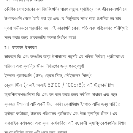
কৌণিক যোগাযোগের বল বিয়ারিংগুলির পারফরম্যান্স, স্থায়িত্ব এবং জীবনকালগুলি যে
উপকরণগুলি থেকে তৈরি করা হয় এবং যে নির্ভুলতার সাথে তারা উত্পাদিত হয় তার
দ্বারা গভীরভাবে প্রভাবিত হয়। এই কারণগুলি বোঝা, গতি এবং পরিবেশগত পরিস্থিতি
সহ্য করার জন্য ভারবহনটির ক্ষমতা নির্ধারণ করে।
1। ভারবহন উপকরণ
ভারবহন রিং এবং বলগুলির জন্য উপাদানের পছন্দটি এর শক্তি নির্ধারণ, প্রতিরোধের
পরিধান এবং ক্লান্তি জীবন নির্ধারণের জন্য গুরুত্বপূর্ণ।
ইস্পাত প্রকারগুলি (উদাঃ, ক্রোম স্টিল, স্টেইনলেস স্টিল):
ক্রোম স্টিল (এআইএসআই 52100 / 100cr6):
এটি স্ট্যান্ডার্ড শিল্প
অ্যাপ্লিকেশনগুলিতে রিং এবং বল বহন করার জন্য সর্বাধিক সাধারণ এবং বহুল
ব্যবহৃত উপাদান। এটি একটি উচ্চ-কার্বন ক্রোমিয়াম ইস্পাত এটির জন্য পরিচিত
দুর্দান্ত কঠোরতা, উচ্চতর পরিধানের প্রতিরোধ এবং উচ্চ ক্লান্তি জীবন
। এর
ধারাবাহিক কর্মক্ষমতা এবং ব্যয়-কার্যকারিতা এটি বহনকারী অ্যাপ্লিকেশনগুলির বিশাল
সংখ্যাগরিষ্ঠের জন্য এটি পছন্দ করে তোলে।