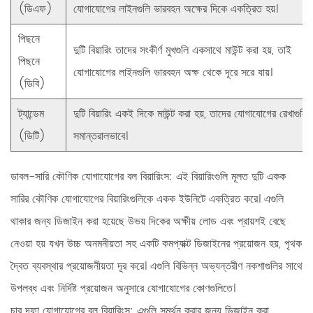
(ডিএফ)
যোগাযোগের লাইনগুলি ভারবহন অক্ষের দিকে একত্রিত হয়।
পিছনে
দুটি বিয়ারিং তাদের সংকীর্ণ মুখগুলি একসাথে মাউন্ট করা হয়, তাই
পিছনে
যোগাযোগের লাইনগুলি ভারবহন অক্ষ থেকে দূরে সরে যায়।
(ডিবি)
ট্যান্ডেম
দুটি বিয়ারিং একই দিকে মাউন্ট করা হয়, তাদের যোগাযোগের রেখাগুলি
(ডিটি)
সমান্তরালভাবে।
ডাবল-সারি কৌণিক যোগাযোগের বল বিয়ারিংস:
এই বিয়ারিংগুলি মূলত দুটি একক
সারির কৌণিক যোগাযোগের বিয়ারিংগুলিকে একক ইউনিটে একত্রিত করে। এগুলি
থাকার জন্য ডিজাইন করা হয়েছে
উভয় দিকের অক্ষীয় লোড
এবং প্রায়শই বেছে
নেওয়া হয় যখন উচ্চ অনমনীয়তা সহ একটি কমপ্যাক্ট ডিজাইনের প্রয়োজন হয়, পৃথক
দ্বৈত ব্যবস্থার প্রয়োজনীয়তা দূর করে। এগুলি বিভিন্ন অভ্যন্তরীণ নকশাগুলির সাথে
উপলব্ধ এবং নির্দিষ্ট প্রয়োজন অনুসারে যোগাযোগের কোণগুলিতে।
চার দফা যোগাযোগের বল বিয়ারিংস:
এগুলি সমর্থন করার জন্য ডিজাইন করা