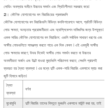
লোডিং অবস্থার অধীনে উচ্চতর সমর্থন এবং স্থিতিশীলতা সরবরাহ করে।
2। কৌণিক যোগাযোগের বল বিয়ারিংয়ের প্রকারগুলি
কৌণিক যোগাযোগের বল বিয়ারিংগুলি বিভিন্ন কনফিগারেশনে আসে, প্রতিটি বিভিন্ন
লোড ক্ষমতা, অনড়তার প্রয়োজনীয়তা এবং অ্যাপ্লিকেশন দাবিগুলির জন্য উপযুক্ত।
একক সারির কৌণিক যোগাযোগের বল বিয়ারিংস:
এগুলি সর্বাধিক সাধারণ ধরণের এবং
অক্ষীয় লোডগুলিতে সামঞ্জস্য করতে পারে
এক দিক কেবল
। এই একমুখী অক্ষীয়
লোড ক্ষমতার কারণে, উভয় দিকেই অক্ষীয় লোড সমর্থন করতে বা উচ্চতর
অনমনীয়তা অর্জন এবং উল্টে যাওয়া মুহুর্তগুলি পরিচালনা করতে, সেগুলি প্রায়শই
ব্যবহৃত হয়
দ্বৈত ব্যবস্থা
। এর মধ্যে দুটি একক-সারি বিয়ারিং একসাথে ম্যাচ করা
জুটি হিসাবে জড়িত।
দ্বৈত
বর্ণনা
ব্যবস্থা
মুখোমুখি
দুটি বিয়ারিং তাদের বিস্তৃত মুখগুলি একসাথে মাউন্ট করা হয়, তাই