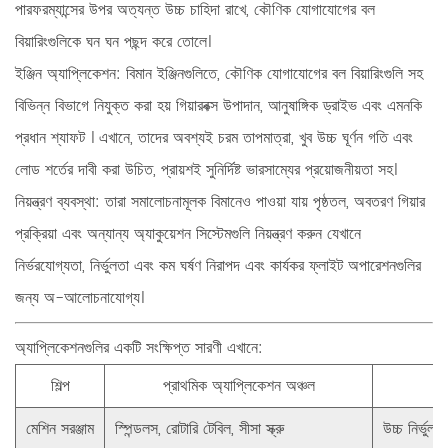
পারফরম্যান্সের উপর অত্যন্ত উচ্চ চাহিদা রাখে, কৌণিক যোগাযোগের বল
বিয়ারিংগুলিকে ঘন ঘন পছন্দ করে তোলে।
ইঞ্জিন অ্যাপ্লিকেশন:
বিমান ইঞ্জিনগুলিতে, কৌণিক যোগাযোগের বল বিয়ারিংগুলি সহ
বিভিন্ন বিভাগে নিযুক্ত করা হয়
গিয়ারবক্স উপাদান, আনুষাঙ্গিক ড্রাইভ এবং এমনকি
প্রধান শ্যাফট
। এখানে, তাদের অবশ্যই চরম তাপমাত্রা, খুব উচ্চ ঘূর্ণন গতি এবং
লোড শর্তের দাবী করা উচিত, প্রায়শই সুনির্দিষ্ট ভারসাম্যের প্রয়োজনীয়তা সহ।
নিয়ন্ত্রণ ব্যবস্থা:
তারা সমালোচনামূলক বিমানেও পাওয়া যায়
পৃষ্ঠতল, অবতরণ গিয়ার
প্রক্রিয়া এবং অন্যান্য অ্যাকুয়েশন সিস্টেমগুলি নিয়ন্ত্রণ করুন
যেখানে
নির্ভরযোগ্যতা, নির্ভুলতা এবং কম ঘর্ষণ নিরাপদ এবং কার্যকর ফ্লাইট অপারেশনগুলির
জন্য অ-আলোচনাযোগ্য।
অ্যাপ্লিকেশনগুলির একটি সংক্ষিপ্ত সারণী এখানে:
শিল্প
প্রাথমিক অ্যাপ্লিকেশন অঞ্চল
মেশিন সরঞ্জাম
স্পিন্ডলস, রোটারি টেবিল, সীসা স্ক্রু
উচ্চ নির্ভুল