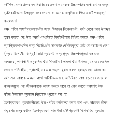
কৌণিক যোগাযোগের বল বিয়ারিংয়ের নকশা তাদেরকে উচ্চ-গতির অপারেশনের জন্য
ব্যতিক্রমীভাবে উপযুক্ত করে তোলে, যা অনেক আধুনিক মেশিনে একটি গুরুত্বপূর্ণ
প্রয়োজন।
উচ্চ-গতির অ্যাপ্লিকেশনগুলির জন্য ডিজাইন বিবেচনাগুলি:
ঘর্ষণ থেকে তাপ উত্পাদন
হ্রাস করতে এবং উচ্চ আরপিএমগুলিতে স্থিতিশীলতা নিশ্চিত করতে, উচ্চ-গতির
অ্যাপ্লিকেশনগুলির জন্য বিয়ারিংগুলি সাধারণত বৈশিষ্ট্যযুক্ত
ছোট যোগাযোগের কোণ
(প্রায় 15-25 ডিগ্রি)। তারা প্রায়শই অন্তর্ভুক্ত
উচ্চ-নির্ভুলতা বল এবং
রেসওয়ে
, পাশাপাশি
অনুকূলিত খাঁচা ডিজাইন
। হালকা খাঁচা উপকরণ, যেমন
ফেনলিক
রজন বা পলিমাইড
, প্রায়শই ভর এবং জড়তা হ্রাস করতে ব্যবহৃত হয়, আরও কম
ঘর্ষণ এবং তাপকে অবদান রাখে। অতিরিক্তভাবে, অতিরিক্ত তাপ বাড়ানোর জন্য যা
পারফরম্যান্স এবং জীবনকালকে আপস করতে পারে তা রোধ করতে প্রায়শই উচ্চ-
গতির ডিজাইনে ন্যূনতম প্রিলোড প্রয়োগ করা হয়।
তৈলাক্তকরণ প্রয়োজনীয়তা:
উচ্চ-গতির কর্মক্ষমতা বজায় রাখা এবং ভারবহন জীবন
বাড়ানোর জন্য যথাযথ তৈলাক্তকরণ সর্বজনীন। এটি প্রায়শই বিশেষায়িত ব্যবহার