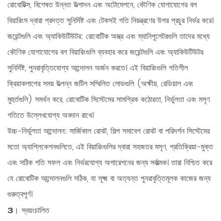
রোবোটিক্স, বিশেষত উন্নত উত্পাদন এবং অটোমেশনে, কৌণিক যোগাযোগের বল
বিয়ারিংস দ্বারা প্রদত্ত সুনির্দিষ্ট এবং টেকসই গতি নিয়ন্ত্রণের উপর প্রচুর নির্ভর করে।
জয়েন্টগুলি এবং অ্যাকিউটিউটর:
রোবোটিক অস্ত্র এবং ম্যানিপুলেটরগুলি তাদের মধ্যে
কৌণিক যোগাযোগের বল বিয়ারিংগুলি ব্যবহার করে
জয়েন্টগুলি এবং অ্যাকিউটিউটর
সুনির্দিষ্ট, পুনরাবৃত্তিযোগ্য আন্দোলন অর্জন করতে। এই বিয়ারিংগুলি গতিশীল
ক্রিয়াকলাপের সময় উত্পন্ন জটিল সম্মিলিত লোডগুলি (অক্ষীয়, রেডিয়াল এবং
মুহুর্তগুলি) সমর্থন করে, রোবোটিক সিস্টেমের সামগ্রিক কঠোরতা, নির্ভুলতা এবং মসৃণ
গতিতে উল্লেখযোগ্য অবদান রাখে।
উচ্চ-নির্ভুলতা আন্দোলন:
সার্জিকাল রোবট, শিল্প সমাবেশ রোবট বা পরিদর্শন সিস্টেমের
মতো অ্যাপ্লিকেশনগুলিতে, এই বিয়ারিংগুলির দ্বারা সহজতর মসৃণ, প্রতিক্রিয়া-মুক্ত
এবং সঠিক গতি সফল এবং নির্ভরযোগ্য অপারেশনের জন্য সর্বাত্মক। তারা নিশ্চিত করে
যে রোবোটিক আন্দোলনগুলি সঠিক, যা সূক্ষ্ম বা অত্যন্ত পুনরাবৃত্তিমূলক কাজের জন্য
গুরুত্বপূর্ণ।
3। স্বয়ংচালিত