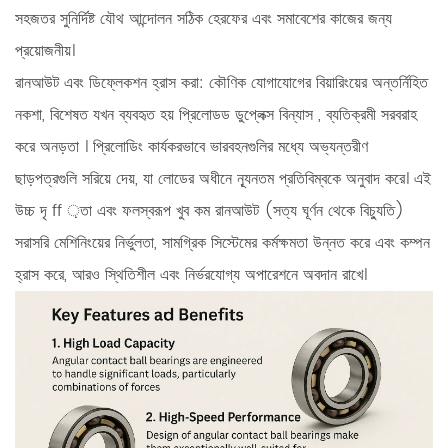
সহজতর সুনির্দিষ্ট যৌথ আন্দোলন সঠিক হেরফের এবং সমাবেশের কাজের জন্য
প্রয়োজনীয়।
রানআউট এবং ডিফ্লেকশন হ্রাস করা:
কৌণিক যোগাযোগের বিয়ারিংয়ের অন্তর্নিহিত
নকশা, বিশেষত যখন ব্যবহৃত হয়
প্রিলোডড ডুপ্লেক্স বিন্যাস
, ব্যতিক্রমী সরবরাহ
করে
অনড়তা
। প্রিলোডিং কার্যকরভাবে ভারবহনগুলির মধ্যে অভ্যন্তরীণ
ছাড়পত্রগুলি সরিয়ে দেয়, যা লোডের অধীনে ন্যূনতম প্রতিবিম্বকে অনুবাদ করে। এই
উচ্চ দৃ ff ়তা এবং ফলস্বরূপ খুব কম রানআউট (সত্য ঘূর্ণন থেকে বিচ্যুতি)
সরাসরি মেশিনিংয়ের নির্ভুলতা, সামগ্রিক সিস্টেমের কর্মক্ষমতা উন্নত করে এবং কম্পন
হ্রাস করে, আরও স্থিতিশীল এবং নির্ভরযোগ্য অপারেশনে অবদান রাখে।