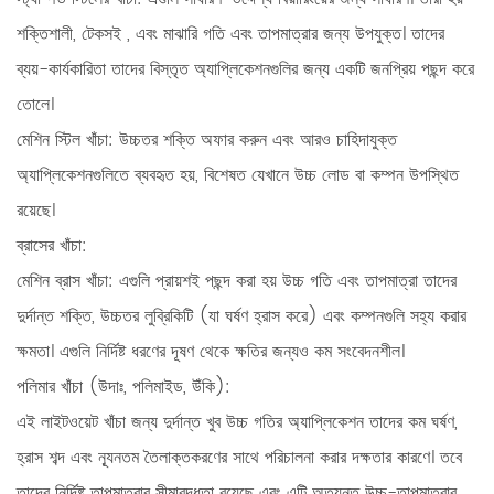
শক্তিশালী, টেকসই
, এবং মাঝারি গতি এবং তাপমাত্রার জন্য উপযুক্ত। তাদের
ব্যয়-কার্যকারিতা তাদের বিস্তৃত অ্যাপ্লিকেশনগুলির জন্য একটি জনপ্রিয় পছন্দ করে
তোলে।
মেশিন স্টিল খাঁচা:
উচ্চতর শক্তি অফার করুন এবং আরও চাহিদাযুক্ত
অ্যাপ্লিকেশনগুলিতে ব্যবহৃত হয়, বিশেষত যেখানে উচ্চ লোড বা কম্পন উপস্থিত
রয়েছে।
ব্রাসের খাঁচা:
মেশিন ব্রাস খাঁচা:
এগুলি প্রায়শই পছন্দ করা হয়
উচ্চ গতি এবং তাপমাত্রা
তাদের
দুর্দান্ত শক্তি, উচ্চতর লুব্রিকিটি (যা ঘর্ষণ হ্রাস করে) এবং কম্পনগুলি সহ্য করার
ক্ষমতা। এগুলি নির্দিষ্ট ধরণের দূষণ থেকে ক্ষতির জন্যও কম সংবেদনশীল।
পলিমার খাঁচা (উদাঃ, পলিমাইড, উঁকি):
এই
লাইটওয়েট খাঁচা
জন্য দুর্দান্ত
খুব উচ্চ গতির অ্যাপ্লিকেশন
তাদের কম ঘর্ষণ,
হ্রাস শব্দ এবং ন্যূনতম তৈলাক্তকরণের সাথে পরিচালনা করার দক্ষতার কারণে। তবে
তাদের নির্দিষ্ট তাপমাত্রার সীমাবদ্ধতা রয়েছে এবং এটি অত্যন্ত উচ্চ-তাপমাত্রার