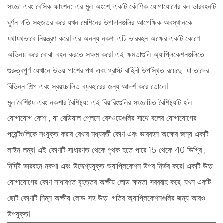
সংজ্ঞা এবং বেসিক ফাংশন:
এর মূল অংশে, একটি কৌণিক যোগাযোগের বল ভারবহনটি
ঘূর্ণন গতি সহজতর করে যখন মেশিনের উপাদানগুলির আপেক্ষিক অবস্থানকে
যথাযথভাবে নিয়ন্ত্রণ করে। এর অনন্য নকশা এটি ভারবহন অক্ষের একটি কোণে
অভিনয় করে বোঝা বহন করতে সক্ষম করে। এই ক্ষমতাগুলি অ্যাপ্লিকেশনগুলিতে
গুরুত্বপূর্ণ যেখানে উভয় পাশের পথ এবং থ্রাস্ট বাহিনী উপস্থিত রয়েছে, যা তাদের
বিভিন্ন শিল্প এবং স্বয়ংচালিত ব্যবহারের জন্য আদর্শ করে তোলে।
মূল বৈশিষ্ট্য এবং নকশার বৈশিষ্ট্য:
এই বিয়ারিংগুলির সংজ্ঞায়িত বৈশিষ্ট্যটি হ'ল
যোগাযোগ কোণ
, যা রেডিয়াল প্লেনে রেসওয়েগুলির সাথে বলের যোগাযোগের
পয়েন্টগুলিকে সংযুক্ত করার রেখার মধ্যবর্তী কোণ এবং ভারবহন অক্ষের জন্য একটি
লাইন লম্ব। এই কোণটি সাধারণত থেকে পৃথক হতে পারে
15 থেকে 40 ডিগ্রি
,
নির্দিষ্ট ভারবহন নকশা এবং উদ্দেশ্যযুক্ত অ্যাপ্লিকেশন উপর নির্ভর করে। একটি উচ্চ
যোগাযোগের কোণ সাধারণত বৃহত্তর অক্ষীয় লোড ক্ষমতা সরবরাহ করে, যখন একটি
ছোট কোণটি নিম্ন অক্ষীয় লোড সহ উচ্চ-গতির অ্যাপ্লিকেশনগুলির জন্য আরও
উপযুক্ত।