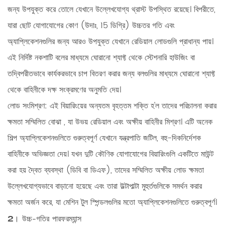
জন্য উপযুক্ত করে তোলে যেখানে উল্লেখযোগ্য থ্রাস্ট উপস্থিত রয়েছে। বিপরীতে,
যারা
ছোট যোগাযোগের কোণ
(উদাঃ, 15 ডিগ্রি) উচ্চতর গতি এবং
অ্যাপ্লিকেশনগুলির জন্য আরও উপযুক্ত যেখানে রেডিয়াল লোডগুলি প্রাধান্য পায়।
এই নির্দিষ্ট নকশাটি বলের মাধ্যমে ঘোরানো শ্যাফ্ট থেকে স্টেশনারি হাউজিং বা
তদ্বিপরীতভাবে কার্যকরভাবে চাপ বিতরণ করার জন্য বলগুলির মাধ্যমে ঘোরানো শ্যাফ্ট
থেকে বাহিনীকে দক্ষ সংক্রমণের অনুমতি দেয়।
লোড সংমিশ্রণ:
এই বিয়ারিংয়ের অন্যতম বৃহত্তম শক্তি হ'ল তাদের পরিচালনা করার
ক্ষমতা
সম্মিলিত বোঝা
, যা উভয় রেডিয়াল এবং অক্ষীয় বাহিনীর মিশ্রণ। এটি অনেক
শিল্প অ্যাপ্লিকেশনগুলিতে গুরুত্বপূর্ণ যেখানে যন্ত্রপাতি জটিল, বহু-দিকনির্দেশক
বাহিনীকে অভিজ্ঞতা দেয়। যখন দুটি কৌণিক যোগাযোগের বিয়ারিংগুলি একটিতে মাউন্ট
করা হয়
দ্বৈত ব্যবস্থা
(ডিবি বা ডিএফ), তাদের সম্মিলিত অক্ষীয় লোড ক্ষমতা
উল্লেখযোগ্যভাবে বাড়ানো হয়েছে এবং তারা উল্টাপাল্টা মুহুর্তগুলিকে সমর্থন করার
ক্ষমতা অর্জন করে, যা মেশিন টুল স্পিন্ডলগুলির মতো অ্যাপ্লিকেশনগুলিতে গুরুত্বপূর্ণ।
2। উচ্চ-গতির পারফরম্যান্স