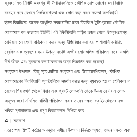
স্বয়ংচালিত শিল্পটি অসংখ্য কী উপাদানগুলিতে কৌণিক যোগাযোগের বল বিয়ারিং
ব্যবহার করে যেখানে নির্ভরযোগ্যতা এবং লোড বহন করার ক্ষমতা অপরিহার্য।
হুইল বিয়ারিংস:
অনেক আধুনিক স্বয়ংচালিত
চাকা বিয়ারিংস
ইন্টিগ্রেটেড কৌণিক
যোগাযোগ বল ভারবহন ইউনিট। এই ইউনিটগুলি গাড়ির ওজন থেকে উল্লেখযোগ্য
রেডিয়াল লোডগুলি পরিচালনা করার জন্য ইঞ্জিনিয়ার করা হয়, পাশাপাশি কর্নারিং,
ব্রেকিং এবং ত্বরণের সময় উত্পন্ন যথেষ্ট অক্ষীয় লোডগুলিও পরিচালনা করে। এগুলি
দীর্ঘ জীবন এবং ন্যূনতম রক্ষণাবেক্ষণের জন্য ডিজাইন করা হয়েছে।
সংক্রমণ উপাদান:
কিছু স্বয়ংচালিত
সংক্রমণ
এবং ডিফারেনশিয়ালস, কৌণিক
যোগাযোগের বিয়ারিংগুলি শ্যাফ্টগুলিকে সমর্থন করার জন্য ব্যবহৃত হয় যা হেলিকাল বা
বেভেল গিয়ারগুলি থেকে গিয়ার এবং থ্রাস্ট লোডগুলি থেকে উভয় রেডিয়াল লোড
অনুভব করে। সম্মিলিত বাহিনী পরিচালনা করার তাদের দক্ষতা ড্রাইভট্রেনের দক্ষ
শক্তি স্থানান্তর এবং মসৃণ ক্রিয়াকলাপ নিশ্চিত করে।
4। মহাকাশ
এরোস্পেস শিল্পটি কঠোর অবস্থার অধীনে উপাদান নির্ভরযোগ্যতা, ওজন দক্ষতা এবং