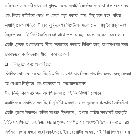
জড়িত
তেল বা গ্রীস
যথাযথ সান্দ্রতা এবং অ্যাডিটিভগুলির সাথে যা উচ্চ তাপমাত্রা
এবং শিয়ার বাহিনীকে ভেঙে না ফেলে সহ্য করতে পারে। কিছু চরম উচ্চ-গতির
অ্যাপ্লিকেশনগুলিতে, উন্নত লুব্রিকেশন সিস্টেমের মতো
তেল-বায়ু তৈলাক্তকরণ
নিযুক্ত হয়। এই সিস্টেমগুলি একই সাথে তাপকে বহন করতে সহায়তা করার সময়
একটি ধ্রুবক, যথাযথভাবে মিটার সরবরাহের সরবরাহ নিশ্চিত করে, অপারেশনের সময়
ভারবহনকে কার্যকরভাবে শীতল করে তোলে।
3। নির্ভুলতা এবং অনমনীয়তা
কৌণিক যোগাযোগের বল বিয়ারিংগুলি প্রায়শই অ্যাপ্লিকেশনগুলির জন্য বেছে নেওয়া
হয় যেখানে নির্ভুলতা এবং কঠোরতা অ-আলোচনাযোগ্য।
উচ্চ নির্ভুলতার প্রয়োজন অ্যাপ্লিকেশন:
এই বিয়ারিংগুলি যেখানে
অ্যাপ্লিকেশনগুলিতে অপরিহার্য
সুনির্দিষ্ট অবস্থান
এবং
ন্যূনতম রানআউট
সর্বজনীন।
একটি প্রধান উদাহরণ
মেশিন সরঞ্জাম স্পিন্ডলস
, যেখানে কাটিয়া সরঞ্জামটি অবশ্যই
টাইট সহনশীলতা এবং উচ্চ-মানের পৃষ্ঠের সমাপ্তি সহ অংশগুলি উত্পাদন করতে চরম
নির্ভুলতা বজায় রাখতে হবে। একইভাবে, ইন
রোবোটিক অস্ত্র
, এই বিয়ারিংগুলির দ্বারা