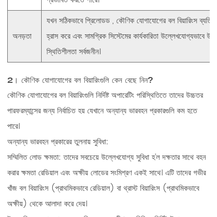
প্রভাবিত করতে পারে।
যখন সঠিকভাবে
প্রিলোডড
, কৌণিক যোগাযোগের বল বিয়ারিংস ব্যতি
অনড়তা
হ্রাস করে এবং সামগ্রিক সিস্টেমের কার্যকারিতা উল্লেখযোগ্যভাবে উন
স্থিতিশীলতা সর্বজনীন।
2। কৌণিক যোগাযোগের বল বিয়ারিংগুলি কেন বেছে নিন?
কৌণিক যোগাযোগের বল বিয়ারিংগুলি নির্দিষ্ট অপারেটিং পরিস্থিতিতে তাদের উচ্চতর
পারফরম্যান্সের জন্য নির্বাচিত হয় যেখানে অন্যান্য ভারবহন প্রকারগুলি কম হতে
পারে।
অন্যান্য ভারবহন প্রকারের তুলনায় সুবিধা:
সম্মিলিত লোড ক্ষমতা:
তাদের সবচেয়ে উল্লেখযোগ্য সুবিধা হ'ল দক্ষতার সাথে বহন
করার ক্ষমতা
রেডিয়াল এবং অক্ষীয় লোডের সংমিশ্রণ
একই সাথে। এটি তাদের গভীর
খাঁজ বল বিয়ারিংস (প্রাথমিকভাবে রেডিয়াল) বা থ্রাস্ট বিয়ারিংস (প্রাথমিকভাবে
অক্ষীয়) থেকে আলাদা করে দেয়।