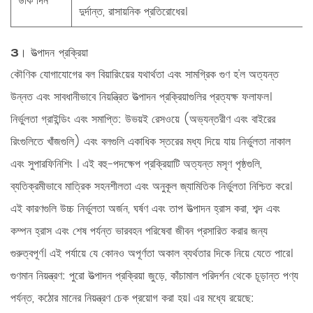
উঁকি দিন
দুর্দান্ত, রাসায়নিক প্রতিরোধের।
3। উত্পাদন প্রক্রিয়া
কৌণিক যোগাযোগের বল বিয়ারিংয়ের যথার্থতা এবং সামগ্রিক গুণ হ'ল অত্যন্ত
উন্নত এবং সাবধানীভাবে নিয়ন্ত্রিত উত্পাদন প্রক্রিয়াগুলির প্রত্যক্ষ ফলাফল।
নির্ভুলতা গ্রাইন্ডিং এবং সমাপ্তি:
উভয়ই রেসওয়ে (অভ্যন্তরীণ এবং বাইরের
রিংগুলিতে খাঁজগুলি) এবং বলগুলি একাধিক স্তরের মধ্য দিয়ে যায়
নির্ভুলতা নাকাল
এবং সুপারফিনিশিং
। এই বহু-পদক্ষেপ প্রক্রিয়াটি অত্যন্ত মসৃণ পৃষ্ঠগুলি,
ব্যতিক্রমীভাবে মাত্রিক সহনশীলতা এবং অনুকূল জ্যামিতিক নির্ভুলতা নিশ্চিত করে।
এই কারণগুলি উচ্চ নির্ভুলতা অর্জন, ঘর্ষণ এবং তাপ উত্পাদন হ্রাস করা, শব্দ এবং
কম্পন হ্রাস এবং শেষ পর্যন্ত ভারবহন পরিষেবা জীবন প্রসারিত করার জন্য
গুরুত্বপূর্ণ। এই পর্যায়ে যে কোনও অপূর্ণতা অকাল ব্যর্থতার দিকে নিয়ে যেতে পারে।
গুণমান নিয়ন্ত্রণ:
পুরো উত্পাদন প্রক্রিয়া জুড়ে, কাঁচামাল পরিদর্শন থেকে চূড়ান্ত পণ্য
পর্যন্ত,
কঠোর মানের নিয়ন্ত্রণ চেক
প্রয়োগ করা হয়। এর মধ্যে রয়েছে: