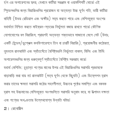
হ'ল এর অপারেশনের হৃদয়, যেখানে কাটিয়া সরঞ্জাম বা ওয়ার্কপিসটি ঘোরে। এই
স্পিন্ডলগুলির জন্য বিয়ারিংগুলির প্রয়োজন যা অত্যন্ত উচ্চ ঘূর্ণন গতি, ভারী কাটিয়া
বাহিনী (উভয় রেডিয়াল এবং অক্ষীয়) সহ্য করতে পারে এবং মেশিনযুক্ত অংশের
যথার্থতা নিশ্চিত করতে মাইক্রন-স্তরের নির্ভুলতা বজায় রাখতে পারে। কৌণিক
যোগাযোগের বল বিয়ারিংস, প্রায়শই অত্যন্ত শক্তভাবে সাজানো
মেলে সেট
(উদাঃ,
একটি টেন্ডেম/ডুপ্লেক্স কনফিগারেশনে তিন বা চারটি বিয়ারিং), প্রয়োজনীয় কঠোরতা,
ন্যূনতম রানআউট এবং স্যাঁতসেঁতে বৈশিষ্ট্যগুলি নির্ভুলতা নাকাল, মিলিং এবং টার্নিং
অপারেশনগুলির জন্য গুরুত্বপূর্ণ স্যাঁতসেঁতে বৈশিষ্ট্য সরবরাহ করে।
যথার্থ মেশিনিং:
চূড়ান্ত পণ্যের মানের উপর এই বিয়ারিংগুলির সরাসরি প্রভাবকে
বাড়াবাড়ি করা যায় না। রানআউট (সত্য ঘূর্ণন থেকে বিচ্যুতি) এবং ডিফ্লেশন হ্রাস
করার তাদের ক্ষমতা সরাসরি কঠোর সহনশীলতা, উচ্চতর পৃষ্ঠের সমাপ্তি এবং বকবক
হ্রাস সহ উচ্চমানের মেশিনযুক্ত অংশগুলিতে সরাসরি অনুবাদ করে, যা উত্পাদন দক্ষতা
এবং পণ্যের অখণ্ডতায় উল্লেখযোগ্য উন্নতি ঘটায়।
2। রোবোটিক্স