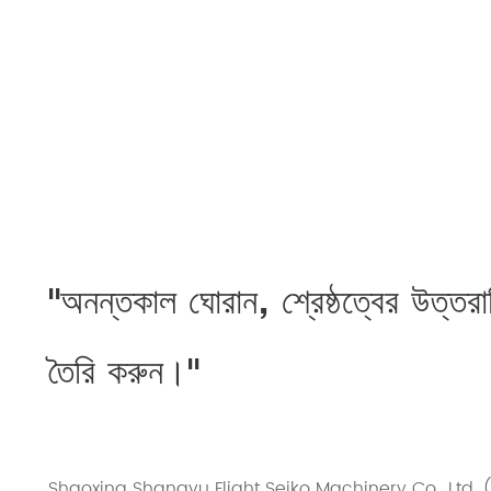
"অনন্তকাল ঘোরান, শ্রেষ্ঠত্বের উত্ত
তৈরি করুন।"
Shaoxing Shangyu Flight Seiko Machinery Co., Ltd. (FTM), 20