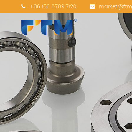
+86 150 6709 7120
market@ftm