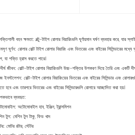
আরও পড়ুন
আরও পড়ুন
শক্তিশালী বহন ক্ষমতা: বল্টু-টাইপ রোলার বিয়ারিংগুলি ঘূর্ণায়মান ঘর্ষণ ব্যবহার করে, যার স্
মসৃণ ঘূর্ণন: রোলার বোল্ট টাইপ রোলার বিয়ারিং এবং ভিতরের এবং বাইরের সিলিন্ডারের মধ্যে ঘূর্
গ, যা শক্তি হ্রাস করতে পারে।
 দীর্ঘ জীবন: বোল্ট-টাইপ রোলার বিয়ারিংগুলি উচ্চ-শক্তির উপকরণ দিয়ে তৈরি এবং একটি দীর
জ ইনস্টলেশন: বোল্ট-টাইপ রোলার বিয়ারিংয়ের ভিতরের এবং বাইরের সিলিন্ডার এবং রোলারগুল
খতে হবে এবং তারপরে ভিতরের এবং বাইরের সিলিন্ডারগুলি রোলারে আচ্ছাদিত করা হয়।
যাপকভাবে ব্যবহৃত:
োমোবাইল: অটোমোবাইল হাব, ইঞ্জিন, ট্রান্সমিশন
শিন টুল: মেশিন টুল টাকু, ফিড খাদ
টর: মোটর রটার, স্টেটর