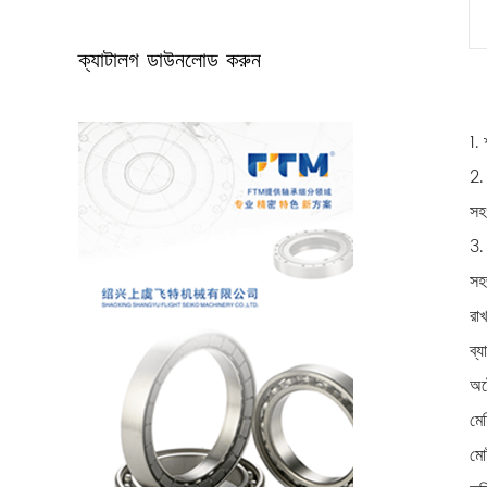
ক্যাটালগ ডাউনলোড করুন
1. 
2. 
সহ
3.
সহ
রা
ব্
অট
মে
মো