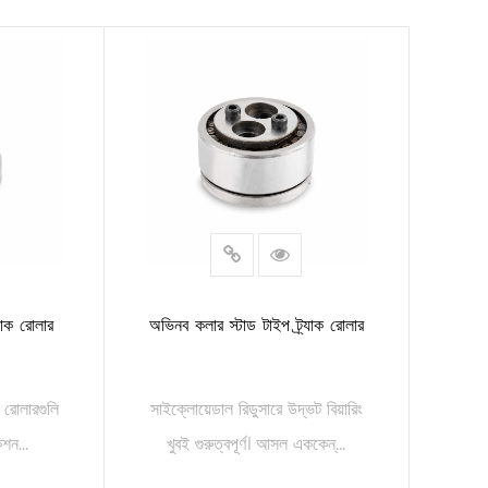
অভিনব কলার স্টাড টাইপ ট্র্যাক রোলার
্যাক রোলার
সাইক্লোয়েডাল রিডুসারে উদ্ভট বিয়ারিং
াক রোলারগুলি
খুবই গুরুত্বপূর্ণ। আসল এককেন্...
েশন...