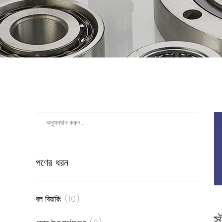
পণের ধরন
বল বিয়ারিং
(10)
স