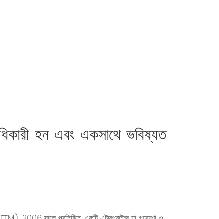
রাধিকারী হন এবং একসাথে ভবিষ্যত
06 সালে প্রতিষ্ঠিত, একটি এন্টারপ্রাইজ যা গবেষণা ও