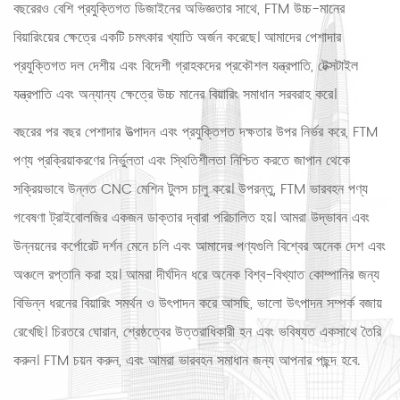
বছরেরও বেশি প্রযুক্তিগত ডিজাইনের অভিজ্ঞতার সাথে, FTM উচ্চ-মানের
বিয়ারিংয়ের ক্ষেত্রে একটি চমৎকার খ্যাতি অর্জন করেছে। আমাদের পেশাদার
প্রযুক্তিগত দল দেশীয় এবং বিদেশী গ্রাহকদের প্রকৌশল যন্ত্রপাতি, টেক্সটাইল
যন্ত্রপাতি এবং অন্যান্য ক্ষেত্রে উচ্চ মানের বিয়ারিং সমাধান সরবরাহ করে।
বছরের পর বছর পেশাদার উত্পাদন এবং প্রযুক্তিগত দক্ষতার উপর নির্ভর করে, FTM
পণ্য প্রক্রিয়াকরণের নির্ভুলতা এবং স্থিতিশীলতা নিশ্চিত করতে জাপান থেকে
সক্রিয়ভাবে উন্নত CNC মেশিন টুলস চালু করে। উপরন্তু, FTM ভারবহন পণ্য
গবেষণা ট্রাইবোলজির একজন ডাক্তার দ্বারা পরিচালিত হয়। আমরা উদ্ভাবন এবং
উন্নয়নের কর্পোরেট দর্শন মেনে চলি এবং আমাদের পণ্যগুলি বিশ্বের অনেক দেশ এবং
অঞ্চলে রপ্তানি করা হয়। আমরা দীর্ঘদিন ধরে অনেক বিশ্ব-বিখ্যাত কোম্পানির জন্য
বিভিন্ন ধরনের বিয়ারিং সমর্থন ও উৎপাদন করে আসছি, ভালো উৎপাদন সম্পর্ক বজায়
রেখেছি। চিরতরে ঘোরান, শ্রেষ্ঠত্বের উত্তরাধিকারী হন এবং ভবিষ্যত একসাথে তৈরি
করুন। FTM চয়ন করুন, এবং আমরা ভারবহন সমাধান জন্য আপনার পছন্দ হবে.