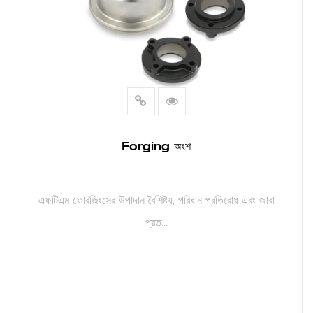
Forging অংশ
এফটিএম ফোরজিংসের উপাদান বৈশিষ্ট্য, পরিধান প্রতিরোধ এবং জারা
প্রত...
আরও পড়ুন