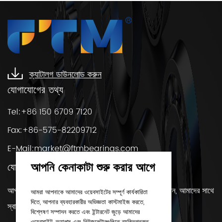
ক্যাটালগ ডাউনলোড করুন
যোগাযোগের তথ্য
Tel:+86 150 6709 7120
Fax:+86-575-82209712
E-Mail:
market@ftmbearings.com
আপনি কেনাকাটা শুরু করার আগে
যোগাযোগ করুন
আপনার যদি কোন প্রশ্ন থাকে বা বিয়ারিং সম্পর্কে আরও জানতে চান, আমাদের সাথে
আমরা আপনাকে আমাদের ওয়েবসাইটের সম্পূর্ণ কার্যকারিতা
দিতে, আপনার ব্যবহারকারীর অভিজ্ঞতা কাস্টমাইজ করতে,
স্বাচ্ছন্দ্যে যোগাযোগ করুন!
বিশ্লেষণ সম্পাদন করতে এবং ইন্টারনেট জুড়ে আমাদের