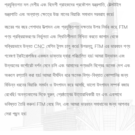
প্রযুক্তিগত দল দেশীয় এবং বিদেশী গ্রাহকদের প্রকৌশল যন্ত্রপাতি, টেক্সটাইল
যন্ত্রপাতি এবং অন্যান্য ক্ষেত্রে উচ্চ মানের বিয়ারিং সমাধান সরবরাহ করে।
বছরের পর বছর পেশাদার উত্পাদন এবং প্রযুক্তিগত দক্ষতার উপর নির্ভর করে, FTM
পণ্য প্রক্রিয়াকরণের নির্ভুলতা এবং স্থিতিশীলতা নিশ্চিত করতে জাপান থেকে
সক্রিয়ভাবে উন্নত CNC মেশিন টুলস চালু করে। উপরন্তু, FTM এর ভারবহন পণ্য
গবেষণা ট্রাইবোলজির একজন ডাক্তার দ্বারা পরিচালিত হয়। আমরা উদ্ভাবন এবং
উন্নয়নের কর্পোরেট দর্শন মেনে চলি এবং আমাদের পণ্যগুলি বিশ্বের অনেক দেশ এবং
অঞ্চলে রপ্তানি করা হয়। আমরা দীর্ঘদিন ধরে অনেক বিশ্ব-বিখ্যাত কোম্পানির জন্য
বিভিন্ন ধরনের বিয়ারিং সমর্থন ও উৎপাদন করে আসছি, ভালো উৎপাদন সম্পর্ক বজায়
রেখেছি। অনন্তকালের দিকে ঘুরুন, শ্রেষ্ঠত্বের উত্তরাধিকারী হন এবং একসাথে
ভবিষ্যত তৈরি করুন। FTM বেছে নিন, এবং আমরা ভারবহন সমাধানের জন্য আপনার
সেরা পছন্দ হব।