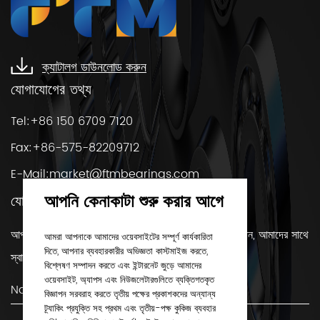
ক্যাটালগ ডাউনলোড করুন
যোগাযোগের তথ্য
Tel:+86 150 6709 7120
Fax:+86-575-82209712
E-Mail:
market@ftmbearings.com
আপনি কেনাকাটা শুরু করার আগে
যোগাযোগ করুন
আপনার যদি কোন প্রশ্ন থাকে বা বিয়ারিং সম্পর্কে আরও জানতে চান, আমাদের সাথে
আমরা আপনাকে আমাদের ওয়েবসাইটের সম্পূর্ণ কার্যকারিতা
দিতে, আপনার ব্যবহারকারীর অভিজ্ঞতা কাস্টমাইজ করতে,
স্বাচ্ছন্দ্যে যোগাযোগ করুন!
বিশ্লেষণ সম্পাদন করতে এবং ইন্টারনেট জুড়ে আমাদের
ওয়েবসাইট, অ্যাপস এবং নিউজলেটারগুলিতে ব্যক্তিগতকৃত
বিজ্ঞাপন সরবরাহ করতে তৃতীয় পক্ষের প্রকাশকদের অন্যান্য
ট্র্যাকিং প্রযুক্তি সহ প্রথম এবং তৃতীয়-পক্ষ কুকিজ ব্যবহার