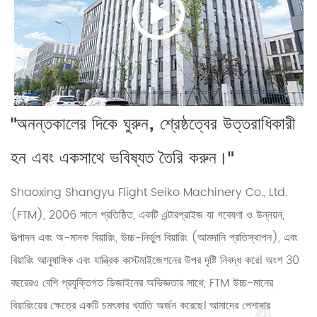
"অনন্তকালের দিকে ঘুরুন, শ্রেষ্ঠত্বের উত্তরাধিকারী
হন এবং একসাথে ভবিষ্যত তৈরি করুন।"
Shaoxing Shangyu Flight Seiko Machinery Co., Ltd.
(FTM), 2006 সালে প্রতিষ্ঠিত, একটি এন্টারপ্রাইজ যা গবেষণা ও উন্নয়ন,
উত্পাদন এবং অ-মানক বিয়ারিং, উচ্চ-নির্ভুল বিয়ারিং (আমদানি প্রতিস্থাপন), এবং
বিয়ারিং আনুষাঙ্গিক এবং যান্ত্রিক কাস্টমাইজেশনের উপর দৃষ্টি নিবদ্ধ করে। অংশ 30
বছরেরও বেশি প্রযুক্তিগত ডিজাইনের অভিজ্ঞতার সাথে, FTM উচ্চ-মানের
বিয়ারিংয়ের ক্ষেত্রে একটি চমৎকার খ্যাতি অর্জন করেছে। আমাদের পেশাদার