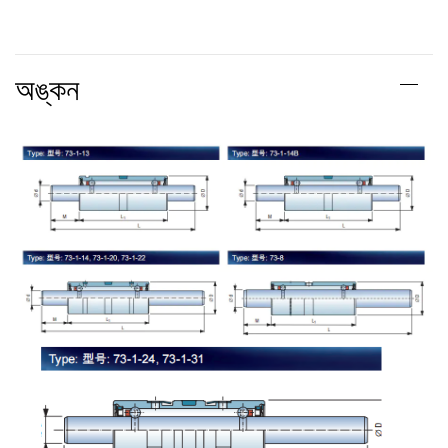
অঙ্কন