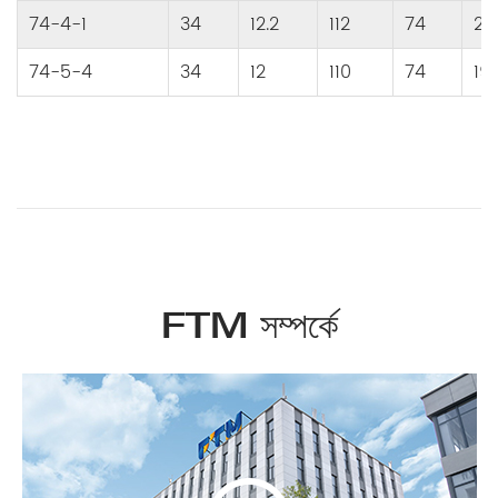
74-4-1
34
12.2
112
74
23
74-5-4
34
12
110
74
19
FTM সম্পর্কে