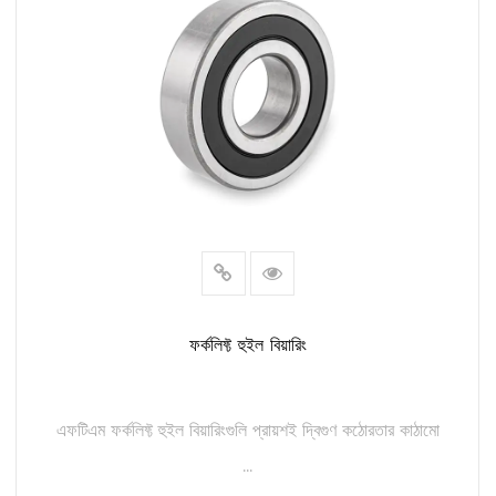
ফর্কলিফ্ট হুইল বিয়ারিং
এফটিএম ফর্কলিফ্ট হুইল বিয়ারিংগুলি প্রায়শই দ্বিগুণ কঠোরতার কাঠামো
...