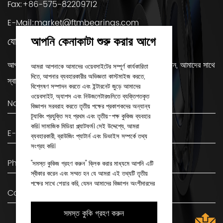
Fax:+86-575-82209712
E-Mail:
market@ftmbearings.com
আপনি কেনাকাটা শুরু করার আগে
যোগাযোগ করুন
আপনার যদি কোন প্রশ্ন থাকে বা বিয়ারিং সম্পর্কে আরও জানতে চান, আমাদের সাথে
আমরা আপনাকে আমাদের ওয়েবসাইটের সম্পূর্ণ কার্যকারিতা
দিতে, আপনার ব্যবহারকারীর অভিজ্ঞতা কাস্টমাইজ করতে,
স্বাচ্ছন্দ্যে যোগাযোগ করুন!
বিশ্লেষণ সম্পাদন করতে এবং ইন্টারনেট জুড়ে আমাদের
ওয়েবসাইট, অ্যাপস এবং নিউজলেটারগুলিতে ব্যক্তিগতকৃত
বিজ্ঞাপন সরবরাহ করতে তৃতীয় পক্ষের প্রকাশকদের অন্যান্য
ট্র্যাকিং প্রযুক্তি সহ প্রথম এবং তৃতীয়-পক্ষ কুকিজ ব্যবহার
করি। সামাজিক মিডিয়া প্ল্যাটফর্ম। সেই উদ্দেশ্যে, আমরা
ব্যবহারকারী, ব্রাউজিং প্যাটার্ন এবং ডিভাইস সম্পর্কে তথ্য
সংগ্রহ করি।
"সমস্ত কুকিজ গ্রহণ করুন" ক্লিক করার মাধ্যমে আপনি এটি
স্বীকার করেন এবং সম্মত হন যে আমরা এই তথ্যটি তৃতীয়
পক্ষের সাথে শেয়ার করি, যেমন আমাদের বিজ্ঞাপন অংশীদারদের
সাথে। আপনি যদি পছন্দ করেন, আপনি "শুধুমাত্র প্রয়োজনীয়
কুকিজ" দিয়ে চালিয়ে যেতে পারেন। কিন্তু মনে রাখবেন যে কিছু
সমস্ত কুকি গ্রহণ করুন
ধরণের কুকি ব্লক করা হলে তা প্রভাবিত করতে পারে যে